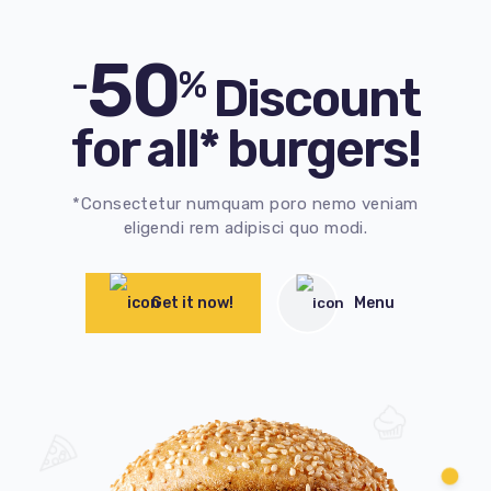
50
-
%
Discount
for all* burgers!
*Consectetur numquam poro nemo veniam
eligendi rem adipisci quo modi.
Get it now!
Menu